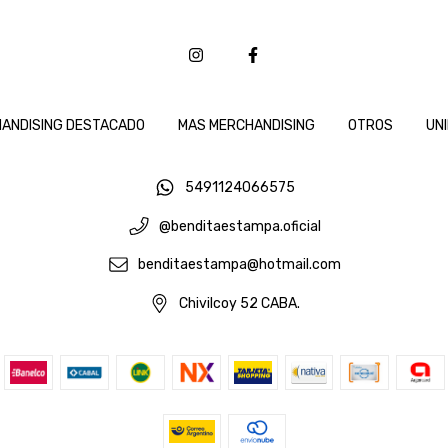
ANDISING DESTACADO
MAS MERCHANDISING
OTROS
UN
5491124066575
@benditaestampa.oficial
benditaestampa@hotmail.com
Chivilcoy 52 CABA.