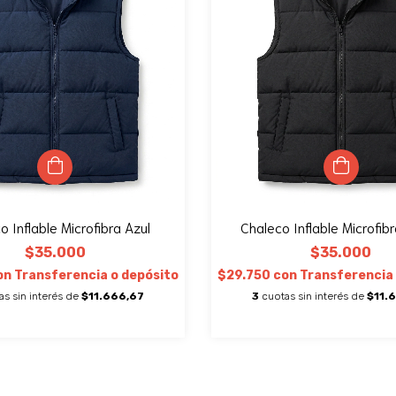
o Inflable Microfibra Azul
Chaleco Inflable Microfib
$35.000
$35.000
on
Transferencia o depósito
$29.750
con
Transferencia 
as sin interés de
$11.666,67
3
cuotas sin interés de
$11.