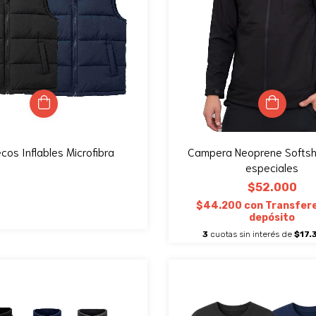
cos Inflables Microfibra
Campera Neoprene Softshel
especiales
$52.000
$44.200
con
Transfere
depósito
3
cuotas sin interés de
$17.