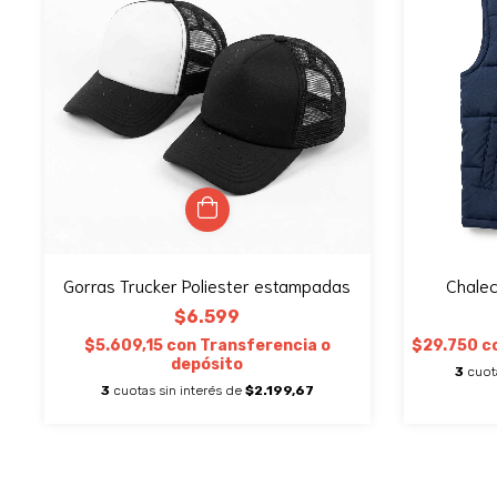
Gorras Trucker Poliester estampadas
Chalec
$6.599
$5.609,15
con
Transferencia o
$29.750
c
depósito
3
cuot
3
cuotas sin interés de
$2.199,67