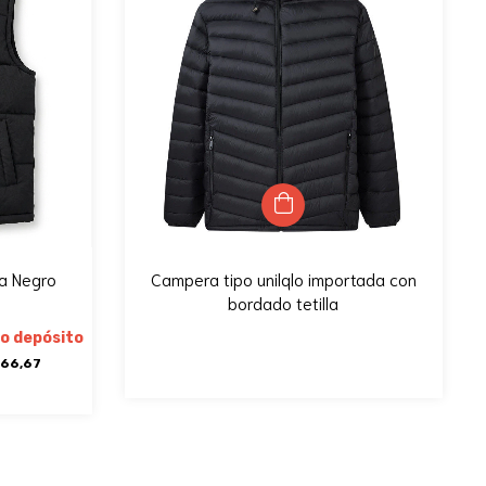
ra Negro
Campera tipo unilqlo importada con
bordado tetilla
o depósito
666,67