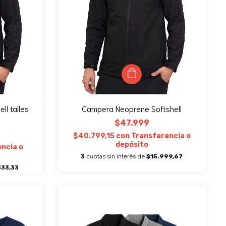
l talles
Campera Neoprene Softshell
$47.999
$40.799,15
con
Transferencia o
depósito
ncia o
3
cuotas sin interés de
$15.999,67
333,33