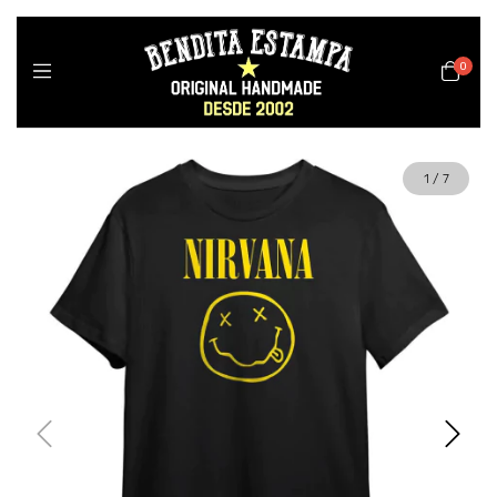
0
1
/
7