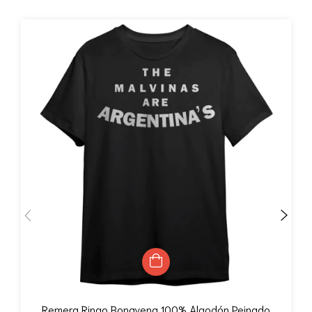
Remera Ringo Bonavena 100% Algodón Peinado