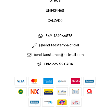
OTROS
UNIFORMES
CALZADO
5491124066575
@benditaestampa.oficial
benditaestampa@hotmail.com
Chivilcoy 52 CABA.