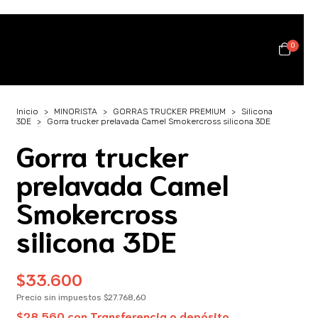
0
Inicio
>
MINORISTA
>
GORRAS TRUCKER PREMIUM
>
Silicona
3DE
>
Gorra trucker prelavada Camel Smokercross silicona 3DE
Gorra trucker
prelavada Camel
Smokercross
silicona 3DE
$33.600
Precio sin impuestos
$27.768,60
$28.560
con
Transferencia o depósito