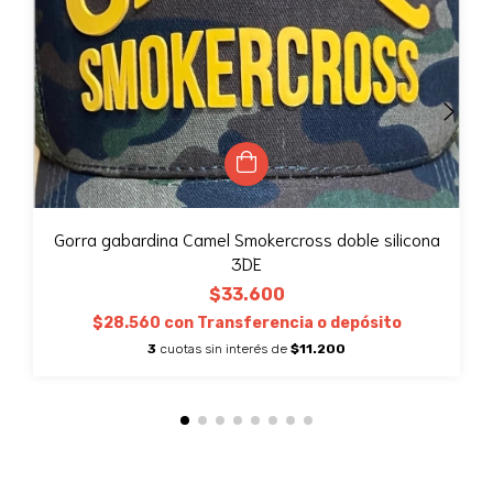
Gorra gabardina Camel Smokercross doble silicona
3DE
$33.600
$28.560
con
Transferencia o depósito
3
cuotas sin interés de
$11.200