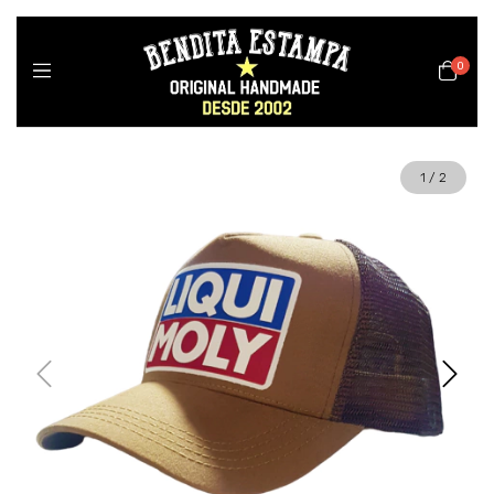
0
1
/
2